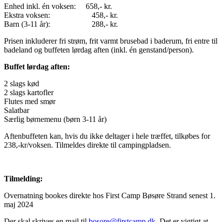
Enhed inkl. én voksen: 658,- kr.
Ekstra voksen: 458,- kr.
Barn (3-11 år): 288,- kr.
Prisen inkluderer fri strøm, frit varmt brusebad i baderum, fri entre til
badeland og buffeten lørdag aften (inkl. én genstand/person).
Buffet lørdag aften:
2 slags kød
2 slags kartofler
Flutes med smør
Salatbar
Særlig børnemenu (børn 3-11 år)
Aftenbuffeten kan, hvis du ikke deltager i hele træffet, tilkøbes for
238,-kr/voksen. Tilmeldes direkte til campingpladsen.
Tilmelding:
Overnatning bookes direkte hos First Camp Bøsøre Strand senest 1.
maj 2024
Der skal skrives en mail til
bosore@firstcamp.dk
. Det er vigtigt at