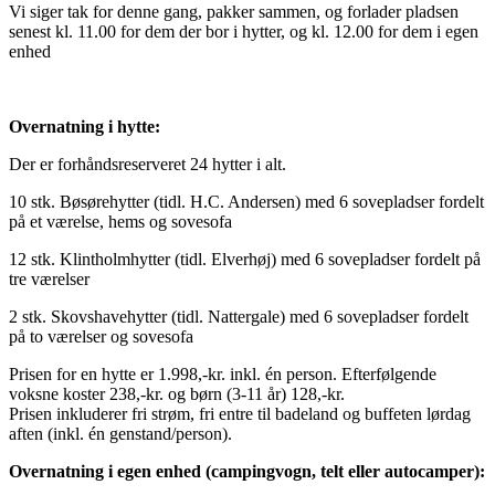
Vi siger tak for denne gang, pakker sammen, og forlader pladsen
senest kl. 11.00 for dem der bor i hytter, og kl. 12.00 for dem i egen
enhed
Overnatning i hytte:
Der er forhåndsreserveret 24 hytter i alt.
10 stk. Bøsørehytter (tidl. H.C. Andersen) med 6 sovepladser fordelt
på et værelse, hems og sovesofa
12 stk. Klintholmhytter (tidl. Elverhøj) med 6 sovepladser fordelt på
tre værelser
2 stk. Skovshavehytter (tidl. Nattergale) med 6 sovepladser fordelt
på to værelser og sovesofa
Prisen for en hytte er 1.998,-kr. inkl. én person. Efterfølgende
voksne koster 238,-kr. og børn (3-11 år) 128,-kr.
Prisen inkluderer fri strøm, fri entre til badeland og buffeten lørdag
aften (inkl. én genstand/person).
Overnatning i egen enhed (campingvogn, telt eller autocamper):