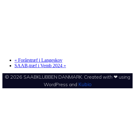
«
Forårstræf i Langeskov
SAAB-træf i Vemb 2024
»
© 2026 SAABKLUBBEN DANMARK. Created with ❤ using
Kubio
WordPress and