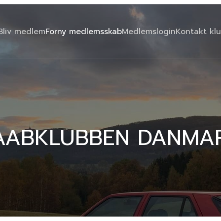
Bliv medlem
Forny medlemsskab
Medlemslogin
Kontakt kl
AABKLUBBEN DANMA