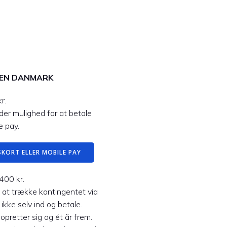
BEN DANMARK
r.
 der mulighed for at betale
e pay.
KORT ELLER MOBILE PAY
400 kr.
l at trække kontingentet via
 ikke selv ind og betale.
pretter sig og ét år frem.