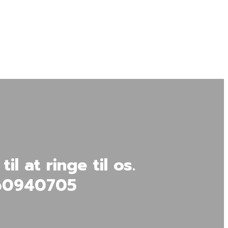
l at ringe til os.
 60940705