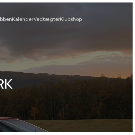
ubben
Kalender
Vedtægter
Klubshop
RK